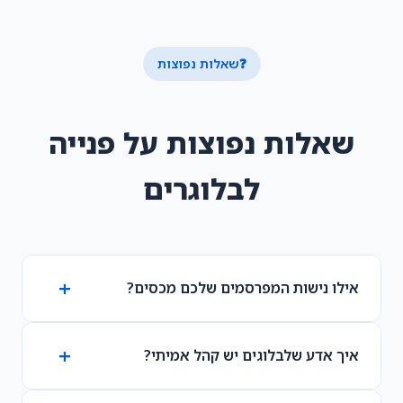
❓
שאלות נפוצות
שאלות נפוצות על פנייה
לבלוגרים
אילו נישות המפרסמים שלכם מכסים?
50+ niches including technology, finance,
איך אדע שלבלוגים יש קהל אמיתי?
health and wellness, real estate, travel,
fashion, food, SaaS, marketing, education, and