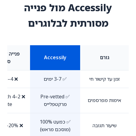
Accessily מול פנייה
מסורתית לבלוגרים
פנייה עצמ
גורם
Accessily
סוכנו
זמן עד קישור חי
✅ 3-7 ימים
❌ 4–8 weeks
esearch
✅ Pre-vetted
אימות מפרסמים
מרקטפלייס
r site
✅ כמעט 100%
שיעור תגובה
❌ 5-20% בדרך כלל
(מוסכם מראש)