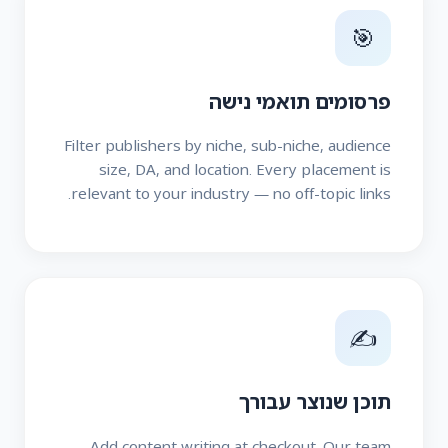
🎯
פרסומים תואמי נישה
Filter publishers by niche, sub-niche, audience
size, DA, and location. Every placement is
relevant to your industry — no off-topic links.
✍️
תוכן שנוצר עבורך
Add content writing at checkout. Our team