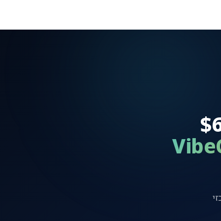
יים מ-$6.94
Vibe
מרכזי