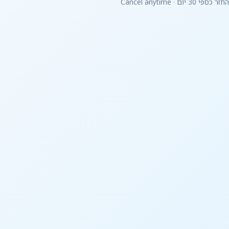
30 יום · Cancel anytime