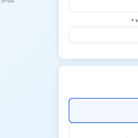
אחריות החזר כספי 
ד *