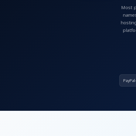
Most p
names
hosting
platfo