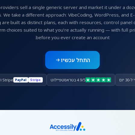
roviders sell a single generic server and market it under a doz
. We take a different approach: VibeCoding, WordPress, and 
 are built as distinct plans, each with resources, control panel 
rm choices suited to what you're actually running — with full pri
before you ever create an account.
התחל עכשיו
 יום
4.9/5 בטראסטפיילוט
Stripe ו-PayPal
PayPal
Stripe