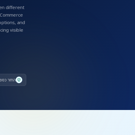
en different
E-Commerce
options, and
cing visible
החזר כספי ל-30