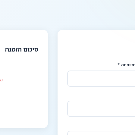
סיכום הזמנה
שפחה *
טע