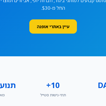
קישורי dofollow קבועים למותגי ביגוד, חברות יופי, אביזרים ומוצ
החל מ-$30.
עיין באתרי אופנה
D
10+
תנוע
תתי-נישות סטייל
מאומת