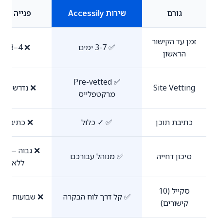
גורם
שירות Accessily
פנייה עצ
זמן עד הקישור
✅ 3-7 ימים
❌ 4–8 weeks
הראשון
✅ Pre-vetted
Site Vetting
❌ נדרש מחקר
מרקטפלייס
כתיבת תוכן
✅ ✓ כלול
❌ כתיבה ע
סיכון דחייה
✅ מנוהל עבורכם
ללא תגו
סקייל (10
✅ קל דרך לוח הבקרה
❌ שבועות של א
קישורים)