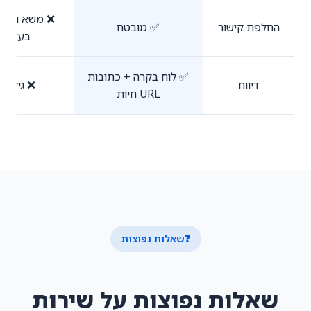
❌ משא ומתן
החלפת קישור
✅ מובטח
בעצמכ
✅ לוח בקרה + כתובות
דיווח
❌ גיליון י
URL חיות
❓
שאלות נפוצות
שאלות נפוצות על שירות