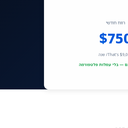
רווח חודשי
$
75
9,
That's $
/ שנה