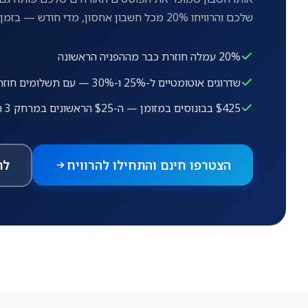
שלכם והרוויחו 20% מכל חשבון אחסון, מדי חודש — בזמן שהזמנות הפוסטים ממשיכות לשלם על כל מכירה.
20% עמלה חוזרת כבר מההפניה הראשונה
שדרוגים אוטומטיים ל-25% ו-30% — עם תשלומים חוזרים לכל החיים
$425 בבונוסים במזומן — ה-$25 הראשונים במרחק 3 הפניות בלבד
הצטרפו חינם והתחילו להרוויח
לת