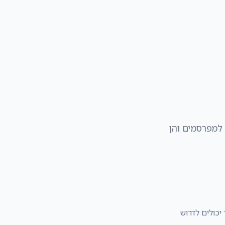
 למפרסמים והן
ל 10 (מדד Moz). אתרים בעלי DA גבוה יותר יכולים לדרוש