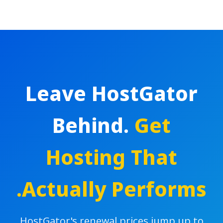
Leave HostGator
Behind.
Get
Hosting That
Actually Performs.
HostGator's renewal prices jump up to