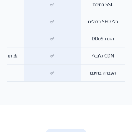
SSL בחינם
✅
✅
כלי SEO כלולים
✅
❌
הגנת DDoS
✅
✅
CDN גלובלי
✅
⚠️ תוסף 
העברה בחינם
✅
✅