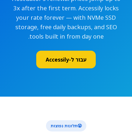
3x after the first term. Accessily locks
your rate forever — with NVMe SSD
storage, free daily backups, and SEO
tools built in from day one.
עבור ל-Accessily
😤
תלונות נפוצות