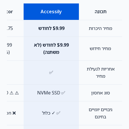
תכונה
Accessily
Gator
מחיר היכרות
$9.99 לחודש
$3.75 לחודש
$9.99 לחודש (לא
מחיר חידוש
משתנה)
93%)
אחריות לנעילת
❌
✅
מחיר
סוג אחסון
✅ NVMe SSD
⚠️ ⚠ SSD סטנדרטי
גיבויים יומיים
✅ ✓ כלול
❌ Paid add-on
בחינם