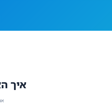
איך הא
אחס