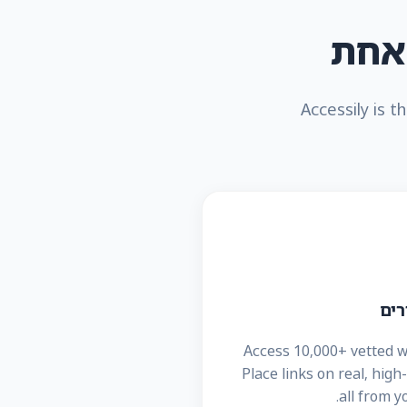
Accessily is t
רים
Access 10,000+ vetted w
Place links on real, hig
all from y