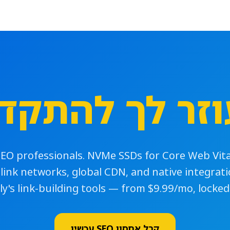
וזר לך להתקדם
 SEO professionals. NVMe SSDs for Core Web Vita
 link networks, global CDN, and native integrat
ly's link-building tools — from $9.99/mo, locked 
קבל אחסון SEO עכשיו