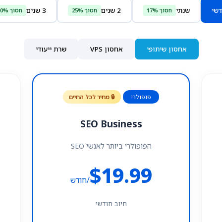
דשי
שנתי
2 שנים
3 שנים
חסוך 17%
חסוך 25%
חסוך 30%
אחסון שיתופי
אחסון VPS
שרת ייעודי
פופולרי
🔒 מחיר לכל החיים
SEO Business
הפופולרי ביותר לאנשי SEO
$19.99
/חודש
חיוב חודשי