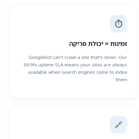
⏱️
זמינות = יכולת סריקה
Googlebot can't crawl a site that's down. Our
99.9% uptime SLA means your sites are always
available when search engines come to index
them.
🔗