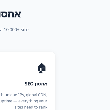
אחסון + כלי
 a 10,000+ site
🏠
אחסון SEO
th unique IPs, global CDN,
uptime — everything your
sites need to rank.